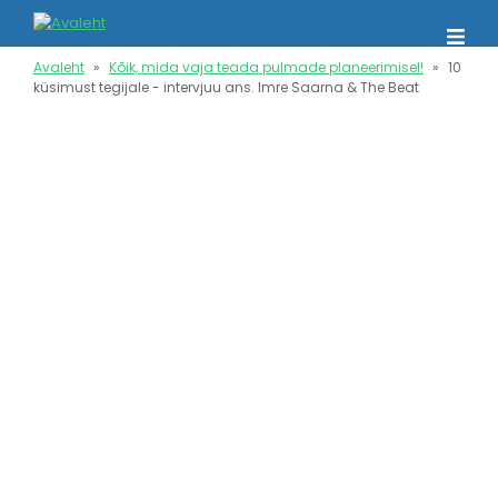
Liigu
edasi
põhisisu
Avaleht
Kõik, mida vaja teada pulmade planeerimisel!
10
juurde
küsimust tegijale - intervjuu ans. Imre Saarna & The Beat
Leivapuru