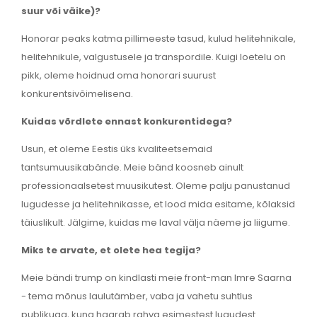
suur või väike)?
Honorar peaks katma pillimeeste tasud, kulud helitehnikale,
helitehnikule, valgustusele ja transpordile. Kuigi loetelu on
pikk, oleme hoidnud oma honorari suurust
konkurentsivõimelisena.
Kuidas võrdlete ennast konkurentidega?
Usun, et oleme Eestis üks kvaliteetsemaid
tantsumuusikabände. Meie bänd koosneb ainult
professionaalsetest muusikutest. Oleme palju panustanud
lugudesse ja helitehnikasse, et lood mida esitame, kõlaksid
täiuslikult. Jälgime, kuidas me laval välja näeme ja liigume.
Miks te arvate, et olete hea tegija?
Meie bändi trump on kindlasti meie front-man Imre Saarna
- tema mõnus laulutämber, vaba ja vahetu suhtlus
publikuga, kuna haarab rahva esimestest lugudest