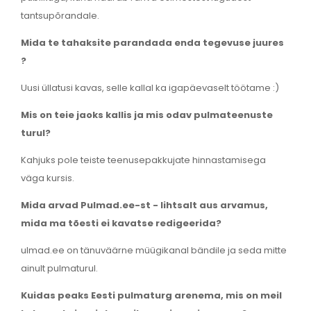
tantsupõrandale.
Mida te tahaksite parandada enda tegevuse juures
?
Uusi üllatusi kavas, selle kallal ka igapäevaselt töötame :)
Mis on teie jaoks kallis ja mis odav pulmateenuste
turul?
Kahjuks pole teiste teenusepakkujate hinnastamisega
väga kursis.
Mida arvad Pulmad.ee-st - lihtsalt aus arvamus,
mida ma tõesti ei kavatse redigeerida?
ulmad.ee on tänuväärne müügikanal bändile ja seda mitte
ainult pulmaturul.
Kuidas peaks Eesti pulmaturg arenema, mis on meil