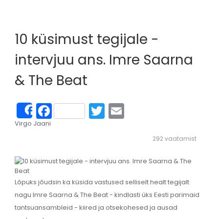
10 küsimust tegijale -
intervjuu ans. Imre Saarna
& The Beat
Facebook
Twitter
Email
Share
Virgo Jaani
292 vaatamist
Lõpuks jõudsin ka küsida vastused selliselt healt tegijalt
nagu Imre Saarna & The Beat - kindlasti üks Eesti parimaid
tantsuansambleid - kiired ja otsekohesed ja ausad