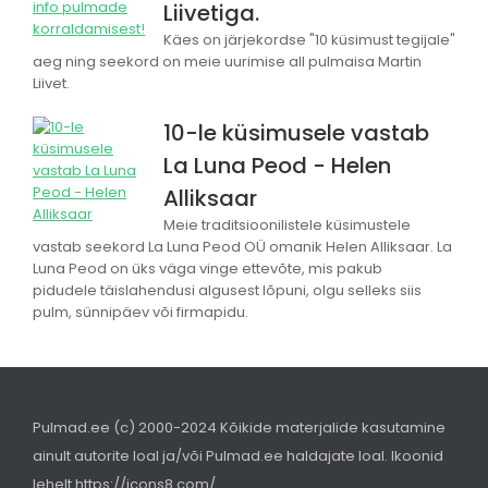
Liivetiga.
Käes on järjekordse "10 küsimust tegijale"
aeg ning seekord on meie uurimise all pulmaisa Martin
Liivet.
10-le küsimusele vastab
La Luna Peod - Helen
Alliksaar
Meie traditsioonilistele küsimustele
vastab seekord La Luna Peod OÜ omanik Helen Alliksaar. La
Luna Peod on üks väga vinge ettevõte, mis pakub
pidudele täislahendusi algusest lõpuni, olgu selleks siis
pulm, sünnipäev või firmapidu.
Pulmad.ee (c) 2000-2024 Kõikide materjalide kasutamine
ainult autorite loal ja/või Pulmad.ee haldajate loal. Ikoonid
lehelt
https://icons8.com/