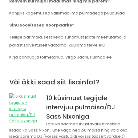
kehvem kui mujal maailmas ning mis parem?
Kahjuks kogemused välismaailma pulmadega puuduvad.
Sinu soovitused noorpaarile?
Tellige parimaid, sest seda sündmust jääte meenutama ja
pärast salvestuselt vaatama-kuulama terve elu.
Kirja pannud ja toimetanud, Virgo Jaani, Pulmad.ee
Või äkki saad siit lisainfot?
10 küsimust tegijale -
intervjuu pulmaisa/DJ
Sass Nixoniga
Lõpuks saame tutvustavate nimekirja
lisada ka Sass Nixoni, ühe väga hea pulmaisa ning võib olla
isegi parema DJ (või siis vastupidi või siis täpselt võrdselt).