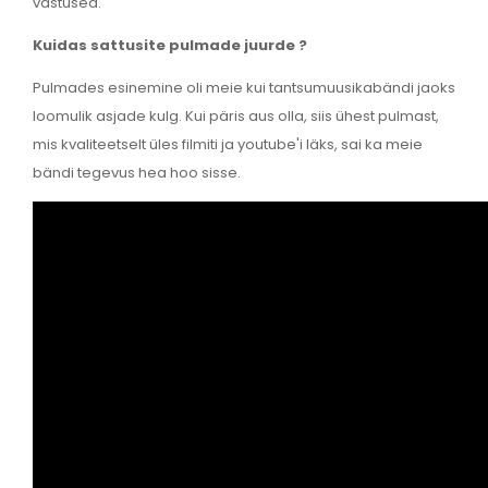
vastused.
Kuidas sattusite pulmade juurde ?
Pulmades esinemine oli meie kui tantsumuusikabändi jaoks
loomulik asjade kulg. Kui päris aus olla, siis ühest pulmast,
mis kvaliteetselt üles filmiti ja youtube'i läks, sai ka meie
bändi tegevus hea hoo sisse.