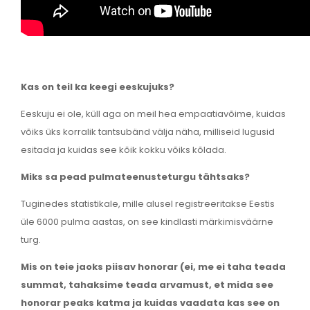
Kas on teil ka keegi eeskujuks?
Eeskuju ei ole, küll aga on meil hea empaatiavõime, kuidas
võiks üks korralik tantsubänd välja näha, milliseid lugusid
esitada ja kuidas see kõik kokku võiks kõlada.
Miks sa pead pulmateenusteturgu tähtsaks?
Tuginedes statistikale, mille alusel registreeritakse Eestis
üle 6000 pulma aastas, on see kindlasti märkimisväärne
turg.
Mis on teie jaoks piisav honorar (ei, me ei taha teada
summat, tahaksime teada arvamust, et mida see
honorar peaks katma ja kuidas vaadata kas see on