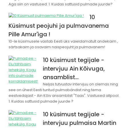
Aga siin on vastused. 1. Kuidas sattusid pulmade juurde?
10
Küsimust peojuhi ja pulmavanema
Pille Amur'iga !
10-le küsimusele vastab Eesti üks vaieldamatult andekaim ,
särtsakaim ja osavaim naispeojuht ja pulmavanem!
10 küsimust tegijale -
intervjuu Ain Kõivuga,
ansamblist…
Neljas tutvustav intervjuu on olemas ning
see on ühest Eesti tuntud pulmabändist ning tema
eestvedajast - Ain Kõiv ansamblist "Taas". Vastused allpool.
1. Kuidas sattusid pulmade juurde ?
10 küsimust tegijale -
intervjuu pulmaisa Martin