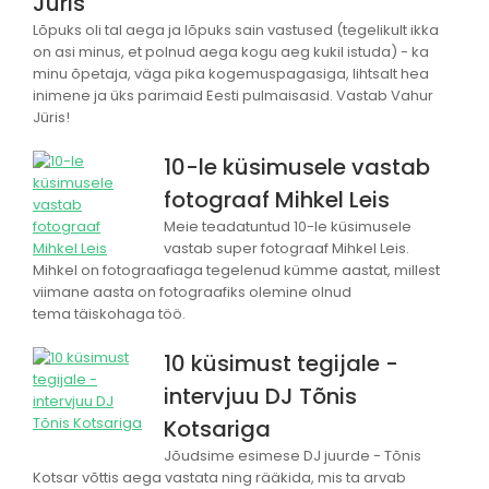
Jüris
Lõpuks oli tal aega ja lõpuks sain vastused (tegelikult ikka
on asi minus, et polnud aega kogu aeg kukil istuda) - ka
minu õpetaja, väga pika kogemuspagasiga, lihtsalt hea
inimene ja üks parimaid Eesti pulmaisasid. Vastab Vahur
Jüris!
10-le küsimusele vastab
fotograaf Mihkel Leis
Meie teadatuntud 10-le küsimusele
vastab super fotograaf Mihkel Leis.
Mihkel on fotograafiaga tegelenud kümme aastat, millest
viimane aasta on fotograafiks olemine olnud
tema täiskohaga töö.
10 küsimust tegijale -
intervjuu DJ Tõnis
Kotsariga
Jõudsime esimese DJ juurde - Tõnis
Kotsar võttis aega vastata ning rääkida, mis ta arvab