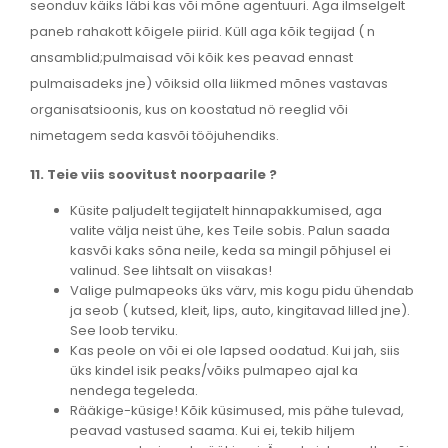
seonduv käiks läbi kas või mõne agentuuri. Aga ilmselgelt
paneb rahakott kõigele piirid. Küll aga kõik tegijad ( n
ansamblid;pulmaisad või kõik kes peavad ennast
pulmaisadeks jne) võiksid olla liikmed mõnes vastavas
organisatsioonis, kus on koostatud nö reeglid või
nimetagem seda kasvõi tööjuhendiks.
11. Teie viis soovitust noorpaarile ?
Küsite paljudelt tegijatelt hinnapakkumised, aga
valite välja neist ühe, kes Teile sobis. Palun saada
kasvõi kaks sõna neile, keda sa mingil põhjusel ei
valinud. See lihtsalt on viisakas!
Valige pulmapeoks üks värv, mis kogu pidu ühendab
ja seob ( kutsed, kleit, lips, auto, kingitavad lilled jne).
See loob terviku.
Kas peole on või ei ole lapsed oodatud. Kui jah, siis
üks kindel isik peaks/võiks pulmapeo ajal ka
nendega tegeleda.
Rääkige-küsige! Kõik küsimused, mis pähe tulevad,
peavad vastused saama. Kui ei, tekib hiljem