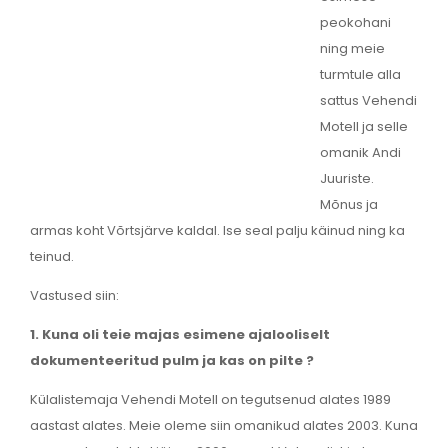
peokohani
ning meie
turmtule alla
sattus Vehendi
Motell ja selle
omanik Andi
Juuriste.
Mõnus ja
armas koht Võrtsjärve kaldal. Ise seal palju käinud ning ka
teinud.
Vastused siin:
1. Kuna oli teie majas esimene ajalooliselt
dokumenteeritud pulm ja kas on pilte ?
Külalistemaja Vehendi Motell on tegutsenud alates 1989
aastast alates. Meie oleme siin omanikud alates 2003. Kuna