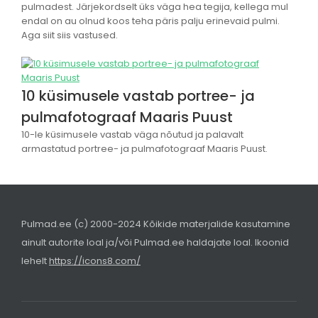
pulmadest. Järjekordselt üks väga hea tegija, kellega mul
endal on au olnud koos teha päris palju erinevaid pulmi.
Aga siit siis vastused.
10 küsimusele vastab portree- ja
pulmafotograaf Maaris Puust
10-le küsimusele vastab väga nõutud ja palavalt
armastatud portree- ja pulmafotograaf Maaris Puust.
Pulmad.ee (c) 2000-2024 Kõikide materjalide kasutamine
ainult autorite loal ja/või Pulmad.ee haldajate loal. Ikoonid
lehelt
https://icons8.com/