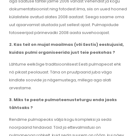
aga saatuse tahtel jäime 2006 vanast Vehendist ja kogu
dokumentatsioonist ning fotodest ilma, siis on uued hooned
külalistele avatud alates 2008 aastast. Seega saame oma
uut ajaarvamist alustada just sellest ajast. Pulmapidude
fotoseerijad pärinevadki 2008 aasta suvehooajast.
2. Kas teil on mujal maailmas (või Eestis) eeskujusid,
kuidas pulmi organiseerida just teie peokohas ?
Lähtume eelkõige traditsioonilisest Eesti pulmapeost ehk
nö pikast peolauast. Täna on pruutpaarid juba väga
kindlate soovide ja nägemustega, millega aga alati
arvestame.
3. Miks te peate pulmateenusteturgu enda jaoks
tähtsaks ?
Rendime pulmapeoks välja kogu kompleksi ja seda
noorpaarid hindavad. Töid ja ettevalmistusi on
pulmapeoga rohkelt, kuid seda suurem on rõõm, kui päev