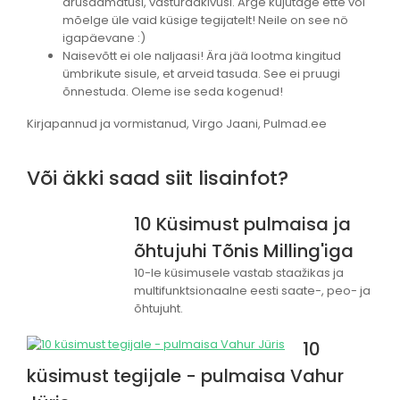
arusaamatusi, vasturääkivusi. Ärge kujutage ette või
mõelge üle vaid küsige tegijatelt! Neile on see nö
igapäevane :)
Naisevõtt ei ole naljaasi! Ära jää lootma kingitud
ümbrikute sisule, et arveid tasuda. See ei pruugi
õnnestuda. Oleme ise seda kogenud!
Kirjapannud ja vormistanud, Virgo Jaani, Pulmad.ee
Või äkki saad siit lisainfot?
10 Küsimust pulmaisa ja
õhtujuhi Tõnis Milling'iga
10-le küsimusele vastab staažikas ja
multifunktsionaalne eesti saate-, peo- ja
õhtujuht.
10
küsimust tegijale - pulmaisa Vahur