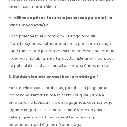
on sujunud ja kordaläinud.
4. Milline on piisav tasu teie jaoks (see pole alati ju
rahas mõõdetav) ?
Raha pole tõesti elus tähtsaim. Küll aga on alati
südantsoojendav, kui noorpaar meie poolt pakutavaga
väga rahule jääb ja seda kas siis sõnades või mõnel muul
moel välja näitab ja meid tänab. Ja mitte ainult noorpaar.
Ka pulmakülalistel on suur roll pulmapeo õnnestumisel.
5. Kuidas võrdlete ennast konkurentidega ?
Konkurents on alati teretulnud, paneb sind pingutama!
Lähim konkurent asub meist 20 km kaugusel ja meie
omavaheline läbisaamine on vägagi hea. Küsime nõu ja
jagame kogemusi. Nii häid kui halbu! Võrrelda ennast
kellegagi ei tahaks. Igaüks meist tegijatest on ju
omamoodi, meil kõigil on nö oma nägu.