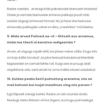
Raske vastata....ei teagi kõiki pakutavate teenuste hindasid.
Ühele ja samale teenusele erineva pakkuja poolt võib
saada vägagi erinevad hinnad. No ja tase ühe teenuse
erinevate pakkujate vahel on ikka „meetrites“ mõõdetav.
9. Mida arvad Pulmad.ee-st - lihtsalt aus arvamus,
mida ma tõesti ei kavatse redigeerida ?
Arvan, et vägagi vajalik leht, kui plaan naine võtta. Kogu info
on koju kätte toodud! Ja juba teenust kasutanud klientide
tagasisidel on samuti tähtis roll. Kuigi see ei pruugi alati
objektiivne olla, vaid ainult nö oma mätta otsast vaadatud.
10. Kuidas peaks Eesti pulmaturg arenema, mis on
meil kehvem kui mujal maailmas ning mis parem ?
Ega täpselt oskagi öelda. Raske on siin suunda anda.
Muidugi oleks lihtsam või ka õigem, kui kogu pulmadega