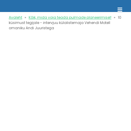
Liigu
edasi
põhisisu
Avaleht
Kõik, mida vaja teada pulmade planeerimisel!
10
juurde
küsimust tegijale - intervjuu külalistemaja Vehendi Motell
Leivapuru
omaniku Andi Juuristega