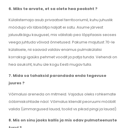
6. Miks te arvate, et sa olete hea peokoht ?
Külalistemaja asub privaatsel territooriumil, kuhu juhuslik
mööduja või läbisõitja naljalt ei satu. Asume järvest
jalusutkäigu kaugusel, mis välistab peo lõppfaasis seoses
veega juhtuda võivad õnnetused. Pakume majutust 70-le
külalisele, nii saavad valdav enamus pulmakülalisi
korraksgi igaüks pehmet voodit ja patja tunda. Vehendi on
hea asukoht, kuhu üle kogu Eesti mugav tulla.
7. Mida sa tahaksid parandada enda tegevuse
juures ?
Võimalusi areneda on mitmeid. Vajadus oleks rohkemate
ööbimiskohtade näol. Võimalus kliendil peoruumi mööblit
valida (ümmargused lauad, toolid vs pikad pingi ja lauad).
8. Mis on sinu jaoks kallis ja mis odav pulmateenuste
turul ?