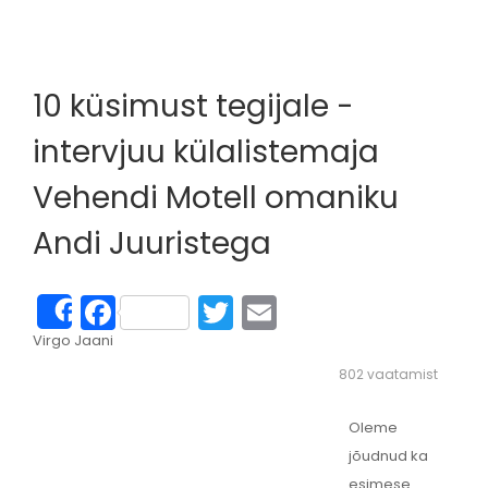
10 küsimust tegijale -
intervjuu külalistemaja
Vehendi Motell omaniku
Andi Juuristega
Facebook
Twitter
Email
Share
Virgo Jaani
802 vaatamist
Oleme
jõudnud ka
esimese