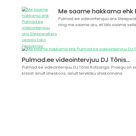
Me saame hakkama ehk Pu
Pulmad.ee videointervjuu ans.Sleepwal
ning me saame aru, et läbi saame sellest
Pulmad.ee videointervjuu DJ Tõnis…
Pulmad.ee videointervjuu DJ Tõnis Kotsariga. Praegu on se
kriisist ainult üheskoos, ainult tervikliku ühiskonnana.