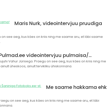
Maris Nurk, videointervjuu pruudiga
n see aeg, kus käes on kriis ning me saame aru, et läbi saame
.
ulmad.ee videointervjuu pulmaisa/…
juhi Vahur Jürisega. Praegu on see aeg, kus käes on kriis ning me
 ainult üheskoos, ainult tervikliku ühiskonnana.
Me saame hakkama ehk
raegu on see aeg, kus käes on kriis ning me saame aru, et läbi
skonnana.