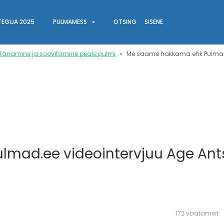
User
TEGIJA 2025
PULMAMESS
OTSING
SISENE
account
menu
Tänamine ja soovitamine peale pulmi
Me saame hakkama ehk Pulmad.e
mad.ee videointervjuu Age Ants
172 vaatamist