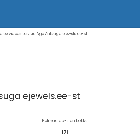
e videointervjuu Age Antsuga ejewels.ee-st
uga ejewels.ee-st
Pulmad.ee-s on kokku
171