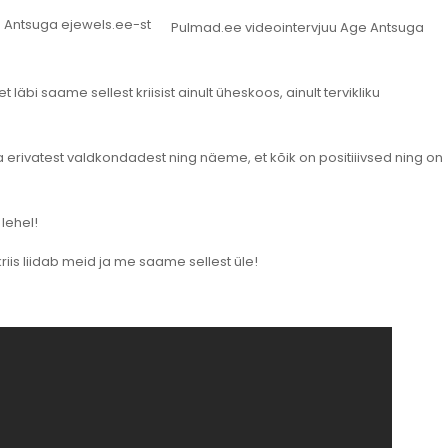
Pulmad.ee videointervjuu Age Antsuga
äbi saame sellest kriisist ainult üheskoos, ainult tervikliku
erivatest valdkondadest ning näeme, et kõik on positiiivsed ning on
lehel!
 kriis liidab meid ja me saame sellest üle!