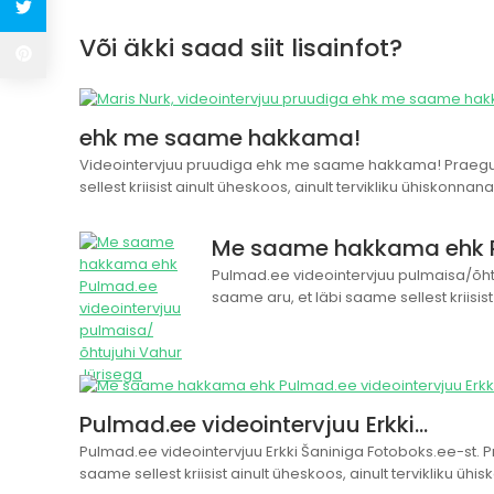
Või äkki saad siit lisainfot?
ehk me saame hakkama!
Videointervjuu pruudiga ehk me saame hakkama! Praegu o
sellest kriisist ainult üheskoos, ainult tervikliku ühiskonnana
Me saame hakkama ehk P
Pulmad.ee videointervjuu pulmaisa/õhtu
saame aru, et läbi saame sellest kriisist
Pulmad.ee videointervjuu Erkki…
Pulmad.ee videointervjuu Erkki Šaniniga Fotoboks.ee-st. P
saame sellest kriisist ainult üheskoos, ainult tervikliku ühi