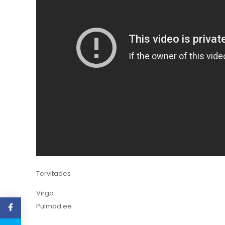
Tervitades
Virgo
Pulmad.ee