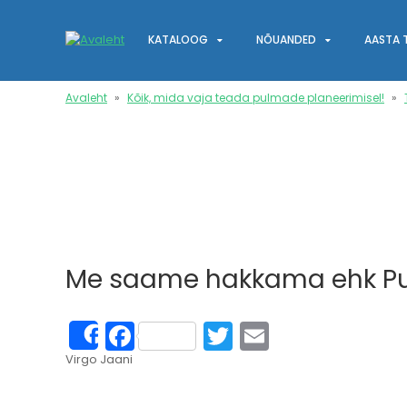
Liigu
edasi
Main
KATALOOG
NÕUANDED
AASTA 
põhisisu
juurde
navigation
Avaleht
Kõik, mida vaja teada pulmade planeerimisel!
Leivapuru
Me saame hakkama ehk Pul
Facebook
Twitter
Email
Share
Virgo Jaani