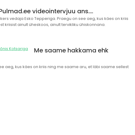
lmad.ee videointervjuu ans.…
kers vedaja Esko Tepperiga. Praegu on see aeg, kus käes on kriis
 kriisist ainult üheskoos, ainult tervikliku ühiskonnana.
Me saame hakkama ehk
e aeg, kus käes on kriis ning me saame aru, et läbi saame sellest