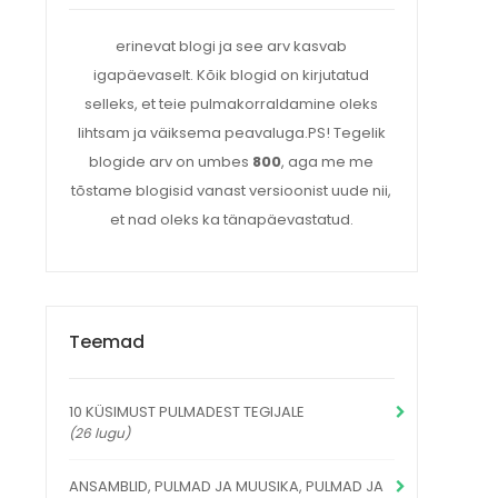
erinevat blogi ja see arv kasvab
igapäevaselt. Kõik blogid on kirjutatud
selleks, et teie pulmakorraldamine oleks
lihtsam ja väiksema peavaluga.PS! Tegelik
blogide arv on umbes
800
, aga me me
tõstame blogisid vanast versioonist uude nii,
et nad oleks ka tänapäevastatud.
Teemad
10 KÜSIMUST PULMADEST TEGIJALE
(26 lugu)
ANSAMBLID, PULMAD JA MUUSIKA, PULMAD JA