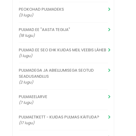
PEOKOHAD PULMADEKS
(3 lugu)
PULMAD.EE "AASTA TEGIJA"
(18 lugu)
PULMAD.EE SEO EHK KUIDAS MEIL VEEBIS LÄHEB
(1 lugu)
PULMADEGA JA ABIELLUMISEGA SEOTUD
SEADUSANDLUS
(2 lugu)
PULMAEELARVE
(7 lugu)
PULMAETIKETT - KUIDAS PULMAS KÄITUDA?
(17 lugu)