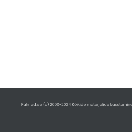
Pulmad.ee (c) 2000-2024 Kõikide materjalide kasutamine ai