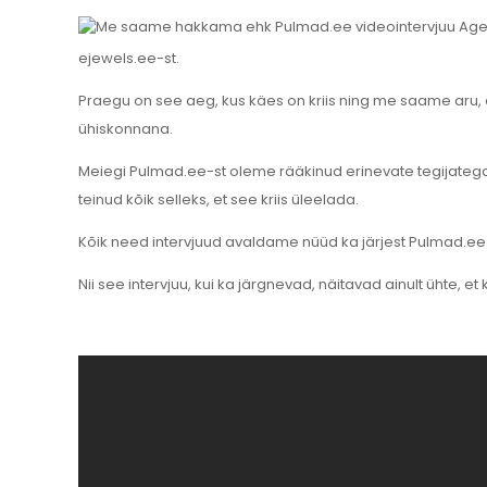
ejewels.ee-st.
Praegu on see aeg, kus käes on kriis ning me saame aru, et l
ühiskonnana.
Meiegi Pulmad.ee-st oleme rääkinud erinevate tegijatega 
teinud kõik selleks, et see kriis üleelada.
Kõik need intervjuud avaldame nüüd ka järjest Pulmad.ee 
Nii see intervjuu, kui ka järgnevad, näitavad ainult ühte, et