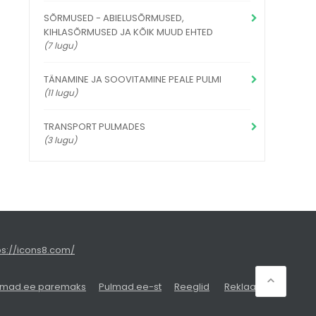
SÕRMUSED - ABIELUSÕRMUSED,
KIHLASÕRMUSED JA KÕIK MUUD EHTED
(7 lugu)
TÄNAMINE JA SOOVITAMINE PEALE PULMI
(11 lugu)
TRANSPORT PULMADES
(3 lugu)
ps://icons8.com/
lmad.ee paremaks
Pulmad.ee-st
Reeglid
Reklaam