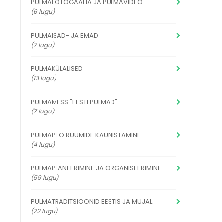
PULMAFOTOGAAFIA JA PULMAVIDEO
(6 lugu)
PULMAISAD- JA EMAD
(7 lugu)
PULMAKÜLALISED
(13 lugu)
PULMAMESS "EESTI PULMAD"
(7 lugu)
PULMAPEO RUUMIDE KAUNISTAMINE
(4 lugu)
PULMAPLANEERIMINE JA ORGANISEERIMINE
(59 lugu)
PULMATRADITSIOONID EESTIS JA MUJAL
(22 lugu)